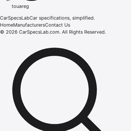
touareg
CarSpecsLab
Car specifications, simplified.
Home
Manufacturers
Contact Us
©
2026
CarSpecsLab.com
.
All Rights Reserved.