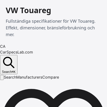
VW Touareg
Fullständiga specifikationer för VW Touareg.
Effekt, dimensioner, bränsleförbrukning och
mer.
CA
CarSpecsLab.com
Search
⌘
K
Search
Manufacturers
Compare