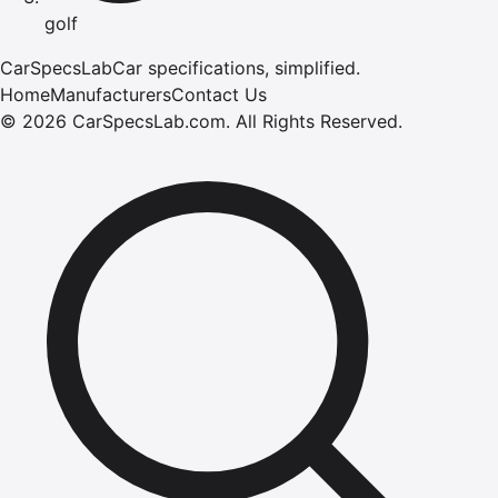
golf
CarSpecsLab
Car specifications, simplified.
Home
Manufacturers
Contact Us
©
2026
CarSpecsLab.com
.
All Rights Reserved.