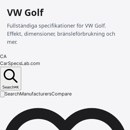
VW Golf
Fullständiga specifikationer för VW Golf.
Effekt, dimensioner, bränsleförbrukning och
mer.
CA
CarSpecsLab.com
Search
⌘
K
Search
Manufacturers
Compare