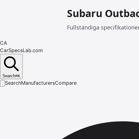
Subaru Outba
Fullständiga specifikatione
CA
CarSpecsLab.com
Search
⌘
K
Search
Manufacturers
Compare