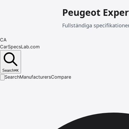
Peugeot Exper
Fullständiga specifikatione
CA
CarSpecsLab.com
Search
⌘
K
Search
Manufacturers
Compare