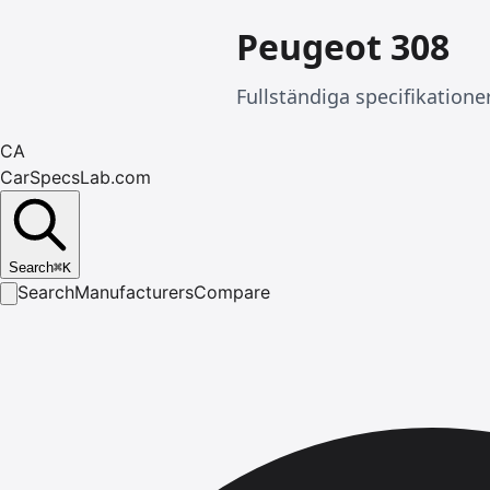
Peugeot 308
Fullständiga specifikatione
CA
CarSpecsLab.com
Search
⌘
K
Search
Manufacturers
Compare