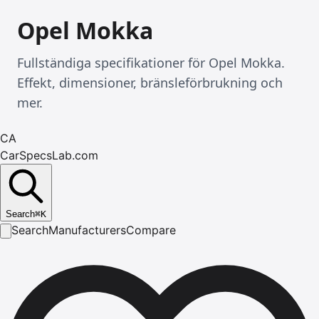
Opel Mokka
Fullständiga specifikationer för Opel Mokka.
Effekt, dimensioner, bränsleförbrukning och
mer.
CA
CarSpecsLab.com
Search
⌘
K
Search
Manufacturers
Compare