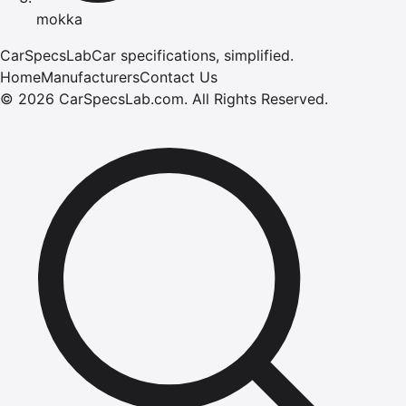
mokka
CarSpecsLab
Car specifications, simplified.
Home
Manufacturers
Contact Us
©
2026
CarSpecsLab.com
.
All Rights Reserved.