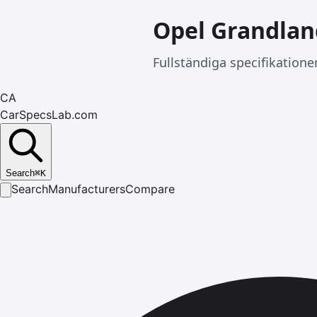
Opel Grandlan
Fullständiga specifikatione
CA
CarSpecsLab.com
Search
⌘
K
Search
Manufacturers
Compare