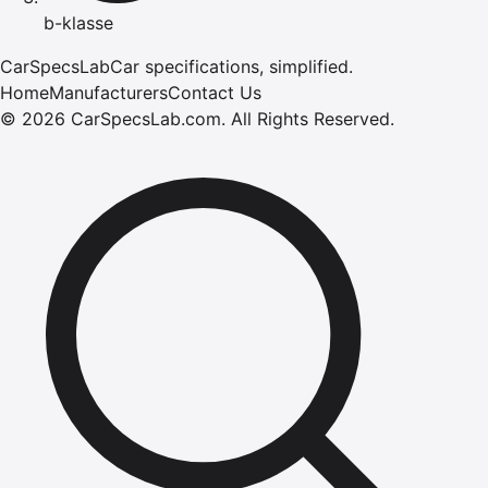
b-klasse
CarSpecsLab
Car specifications, simplified.
Home
Manufacturers
Contact Us
©
2026
CarSpecsLab.com
.
All Rights Reserved.