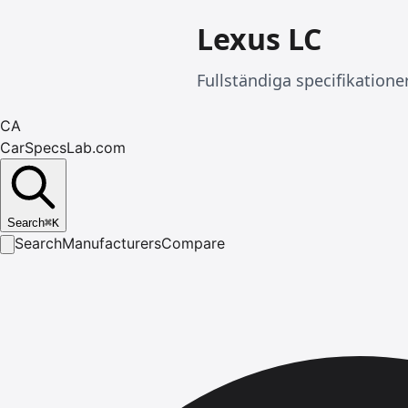
Lexus LC
Fullständiga specifikatione
CA
CarSpecsLab.com
Search
⌘
K
Search
Manufacturers
Compare