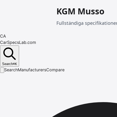
KGM Musso
Fullständiga specifikation
CA
CarSpecsLab.com
Search
⌘
K
Search
Manufacturers
Compare