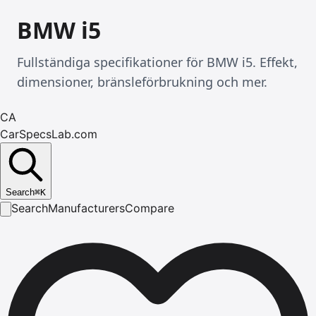
BMW i5
Fullständiga specifikationer för BMW i5. Effekt,
dimensioner, bränsleförbrukning och mer.
CA
CarSpecsLab.com
Search
⌘
K
Search
Manufacturers
Compare