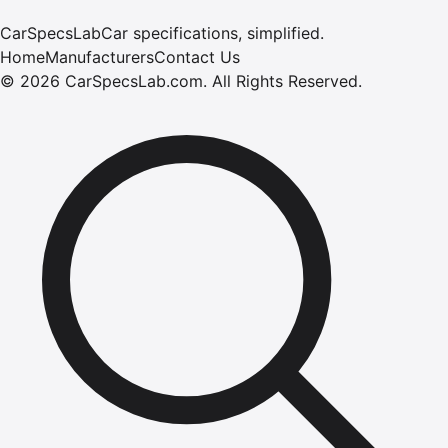
CarSpecsLab
Car specifications, simplified.
Home
Manufacturers
Contact Us
©
2026
CarSpecsLab.com
.
All Rights Reserved.