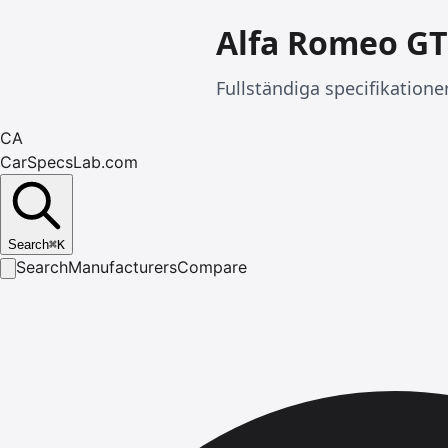
Alfa Romeo GT
Fullständiga specifikatione
CA
CarSpecsLab.com
Search
⌘
K
Search
Manufacturers
Compare